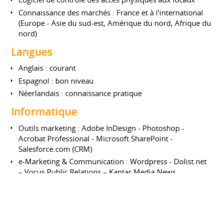
Connaissance des marchés : France et à l'international
(Europe - Asie du sud-est, Amérique du nord, Afrique du
nord)
Langues
Anglais : courant
Espagnol : bon niveau
Néerlandais : connaissance pratique
Informatique
Outils marketing : Adobe InDesign - Photoshop -
Acrobat Professional - Microsoft SharePoint -
Salesforce.com (CRM)
e-Marketing & Communication : Wordpress - Dolist.net
– Vocus Public Relations – Kantar Media News
Intelligence - Dreamweaver – Twitter - Google+ - Picasa
– Pinterest - Flickr - Google Analytics - Google
Webmaster tools - Google Adwords - Ektron
CMS400.NET